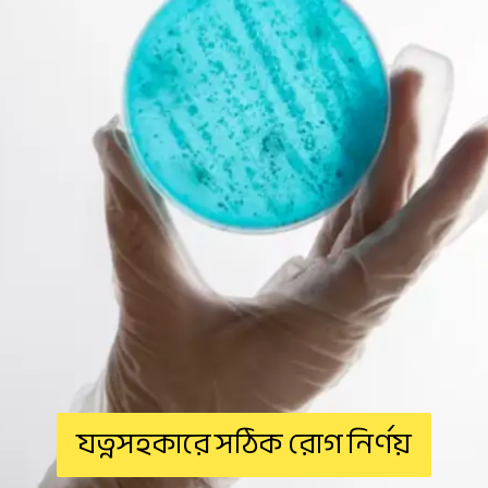
যত্নসহকারে সঠিক রোগ নির্ণয়