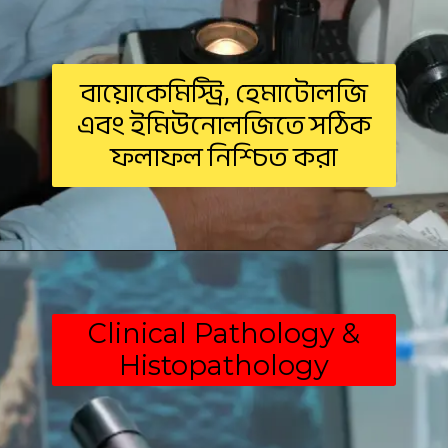
বায়োকেমিস্ট্রি, হেমাটোলজি
এবং ইমিউনোলজিতে সঠিক
ফলাফল নিশ্চিত করা
Clinical Pathology &
Histopathology